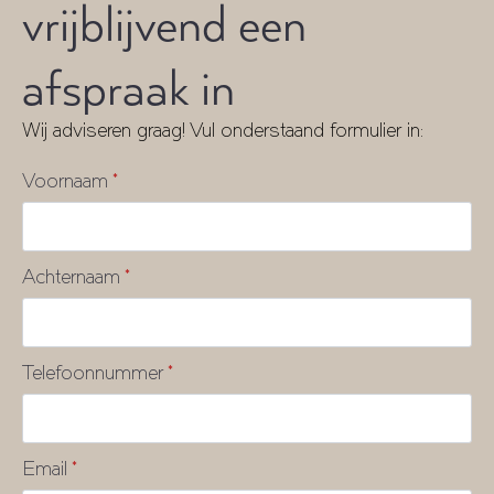
vrijblijvend een
afspraak in
Wij adviseren graag! Vul onderstaand formulier in:
Voornaam
*
Achternaam
*
Telefoonnummer
*
Email
*